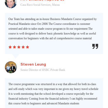
Casa Ricci Social Services, Macau
Our Team has attending an in-house Business Mandarin Course organized by
Practical Mandarin since Oct 2006 The Course corordinator is customer
oriented and able to tailor-made course program to fit our requirement The
course is well designed to deliver basic phonetic knowledge as well as useful
conversation for beginners with the aid of comprehensive course material






Steven Leung
Senior Director of HSBC Private Bank
The course programme was structured in a way that allowed for both in-class
and self-study which was very important to me given my heavy travel schedule
It is worth mentioning that the school developed a course especially for the
financial industry Coming from the financial industry I can highly recommend
this course both to beginners and advanced Mandarin students