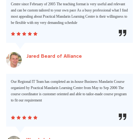
Centre since February of 2005 The teaching format is very useful and relevant
and can be custom tailored to your own pace As a busy professional what I find
most appealing about Practical Mandarin Learning Centre is their willingness to
be flexible with my very demanding schedule






Jared Beard of Alliance
Our Regional IT Team has completed an in-house Business Mandarin Course
organized by Practical Mandarin Learning Centre from May to Sep 2006 The
course coordinator is customer oriented and able to tailor-made course program
to fit our requirement





