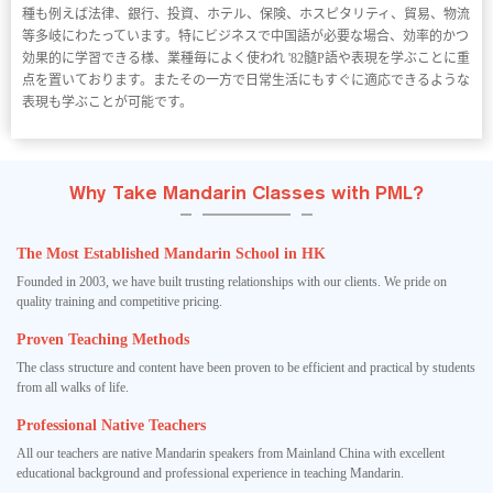
種も例えば法律、銀行、投資、ホテル、保険、ホスピタリティ、貿易、物流
等多岐にわたっています。特にビジネスで中国語が必要な場合、効率的かつ
効果的に学習できる様、業種毎によく使われ '82髓P語や表現を学ぶことに重
点を置いております。またその一方で日常生活にもすぐに適応できるような
表現も学ぶことが可能です。
Why Take Mandarin Classes with PML?
The Most Established Mandarin School in HK
Founded in 2003, we have built trusting relationships with our clients. We pride on
quality training and competitive pricing.
Proven Teaching Methods
The class structure and content have been proven to be efficient and practical by students
from all walks of life.
Professional Native Teachers
All our teachers are native Mandarin speakers from Mainland China with excellent
educational background and professional experience in teaching Mandarin.