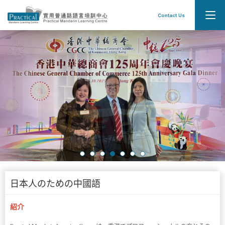
Contact Us
Longest-established Chinese language school in
Hong Kong
日本人のための中國語
紹介