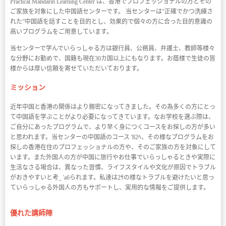
Practical Mandarin Learning Center は、香港でプロフェッショナルの方とその
ご家族を対象にした中国語センターです。 当センターは”正確でかつ洗練さ
れた”中国語を話すことを目的とし、効果的で個々の方に合った目的意識の
高いプログラムをご用意しています。
当センターで学んでいらっしゃる方は銀行員、公務員、弁護士、教師等様々
な分野にお勤めで、国籍も現在30カ国以上にもなります。お蔭様で生徒の皆
様からは厚い信頼を寄せていただいております。
ミッション
近年中国と香港の関係はより親密になってきました。その為多くの方にとっ
て中国語を学ぶことがより必要になってきています。なお学校を選ぶ際は、
ご自分にあったプログラムで、より早く身につくコースをお探しの方が多い
と思われます。当センターの中国語のコース '82ﾍ、その様なプログラムをお
探しの香港在住のプロフェッショナルの方や、そのご家族の方を対象にして
います。また外国人の方が中国に旅行やお仕事でいらっしゃるときや実際に
生活なさる場合は、異なった習慣、ライフスタイルや文化が原因でトラブル
がおきやすいと考_ 'a6られます。私達は2ｻの様なトラブルを避けたいと思っ
ていらっしゃる外国人の方もサポートし、実用的な情報をご提供します。
優れた講師陣