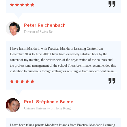






Peter Reichenbach
Director of Swiss Re
I have learnt Mandarin with Practical Mandarin Learning Centre from
December 2004 to June 2006 I have been extremely satisfied both by the
content of my training, the seriousness of the organization of the courses and
the professional management of the school Therefore, I have recommended this
institution to numerous foreign colleagues wishing to learn modern written and
spoken Chinese






Prof. Stéphanie Balme
Chinese University of Hong Kong
I have been taking private Mandarin lessons from Practical Mandarin Learning