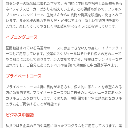
当センターの講師陣は優れた学歴で、専門的に中国語を指導した経験もある
ネイティブスピーカーばかりを揃えています。どの講師も熱心で、フレキシ
ブルかつフレンドリーで、生徒さんからの質問や提案を積極的に聞き入れて
います。また皆様の能力を最大限・ c9伸ばすよう、新しい指導方法を取り
入れて、楽しくそしてやさしく中国語を学べるようにご指導しています。
イブニングコース
昼間勤務されている為通常のコースに参加できない方の為に、イブニングコ
ースもご用意しています。授業のスケジュールはそれぞれ個人の方のニーズ
やご都合に合わせております。少人数制ですから、授業はフレンドリーな雰
囲気ですし、ご自分にあったレベルや目的! で効果的に中国語が学べます。
プライベートコース
プライベートコースは特に目的がある方や、個人的に学ぶことを希望される
方に効果的です。プライベートコースではご自分のレベルやニーズにあった
カリキュラムをお作りします。そのため、短期間でも非常に効果的なカリキ
ュラムをご提供することが可能です
ビジネス中国語
私共では各企業の目的や業種にあったプログラムもご用意しております。業